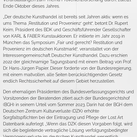
Ende Oktober dieses Jahres.
„Der deutsche Kunsthandel ist bereits seit Jahren aktiv, wenn es
ums Thema ‚Restitution und Provenienz‘ geht“, betont Dr. Rupert
Keim, Präsident des BDK und Geschäftsführender Gesellschafter
von KARL & FABER Kunstauktionen. Er initiierte im Jahr 2019 in
München das Symposium „Fair und gerecht? Restitution und
Provenienz im deutschen Kunstmarkt“, veranstaltet von der
Interessengemeinschaft Deutscher Kunsthandel. Dazu erschien
2022 der gleichnamige Tagungsband mit einem Beitrag von Prof.
Dr. Hans-Jürgen Papier. Dieser forderte von der Bundesregierung,
mit einem maßvollen, alle Seiten berücksichtigenden Gesetz
endlich Rechtssicherheit auf diesem Gebiet herzustellen.
Den ehemaligen Präsidenten des Bundesverfassungsgerichts und
Vorsitzenden der Beratenden zitiert auch der Bundesgerichtshof
(BGH) in seinem Urteil vom Sommer 2023. Darin hat der BGH dem
Deutschen Zentrum Kulturverluste (DZK) erhöhte
Sorgfaltspflichten bei der Eintragung und Pflege der Lost Art
Datenbank auferlegt. „Wenn das DZK diesen Vorgaben folgt, wird
sich die begleitende vertragliche Lösung verfolgungsbedingter
Vermögensverluste im deutschen Kunsthandel wesentlich