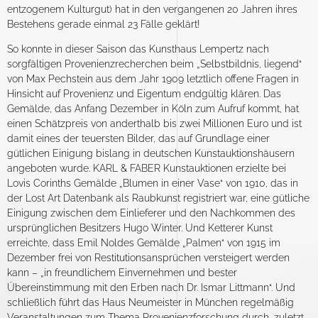
entzogenem Kulturgut) hat in den vergangenen 20 Jahren ihres
Bestehens gerade einmal 23 Fälle geklärt!
So konnte in dieser Saison das Kunsthaus Lempertz nach
sorgfältigen Provenienzrecherchen beim „Selbstbildnis, liegend“
von Max Pechstein aus dem Jahr 1909 letztlich offene Fragen in
Hinsicht auf Provenienz und Eigentum endgültig klären. Das
Gemälde, das Anfang Dezember in Köln zum Aufruf kommt, hat
einen Schätzpreis von anderthalb bis zwei Millionen Euro und ist
damit eines der teuersten Bilder, das auf Grundlage einer
gütlichen Einigung bislang in deutschen Kunstauktionshäusern
angeboten wurde. KARL & FABER Kunstauktionen erzielte bei
Lovis Corinths Gemälde „Blumen in einer Vase“ von 1910, das in
der Lost Art Datenbank als Raubkunst registriert war, eine gütliche
Einigung zwischen dem Einlieferer und den Nachkommen des
ursprünglichen Besitzers Hugo Winter. Und Ketterer Kunst
erreichte, dass Emil Noldes Gemälde „Palmen“ von 1915 im
Dezember frei von Restitutionsansprüchen versteigert werden
kann – „in freundlichem Einvernehmen und bester
Übereinstimmung mit den Erben nach Dr. Ismar Littmann“. Und
schließlich führt das Haus Neumeister in München regelmäßig
Veranstaltungen zum Thema Provenienzforschung durch, zuletzt