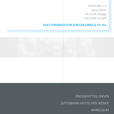
Stiftstraße 2-4
53225 Bonn
Tel. 0228-461955
Fax 0228-477308
AUKTIONSHAUS VON ZENGEN GMBH & CO. KG
PRESSEMITTEILUNGEN
Footer
DATENBANK KRITISCHER WERKE
menu
IMPRESSUM